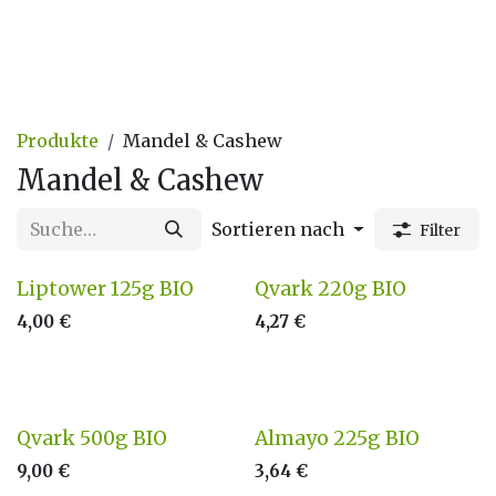
Produkte
Mandel & Cashew
Mandel & Cashew
Sortieren nach
Filter
Neu
Liptower 125g BIO
Qvark 220g BIO
4,00
€
4,27
€
Qvark 500g BIO
Almayo 225g BIO
9,00
€
3,64
€